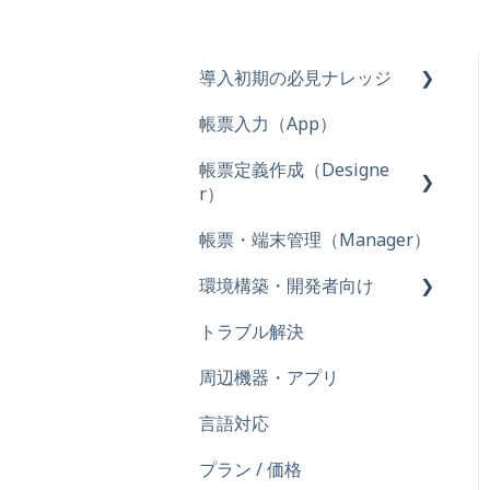
導入初期の必見ナレッジ
帳票入力（App）
まずは使ってみよう！
帳票定義作成（Designe
用語・仕様説明
r）
帳票・端末管理（Manager）
クラスター種別
環境構築・開発者向け
ネットワーク機能
トラブル解決
Excel関数
オンプレミス環境構築
周辺機器・アプリ
接続・ライセンス
言語対応
PostgeSQL（外部連携
ビュー）
プラン / 価格