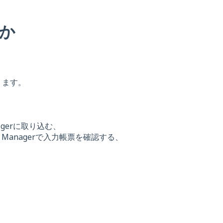
か
ります。
igerに取り込む、
s Managerで入力帳票を確認する、